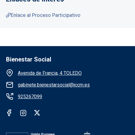
Enlace al Proceso Participativo
Bienestar Social
Información de la institución
Avenida de Francia, 4 TOLEDO
gabinete.bienestarsocial@jccm.es
925267099
Redes sociales institución